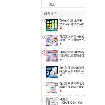
男士
销售排行
百雀羚乳液 水润长
1
效保湿乳补水保湿舒
缓滋润细腻清爽面部
￥
护肤品 水润长效保
湿乳100g
自然堂面膜喜马拉雅
2
植物补水保湿细致毛
孔舒缓肌肤护肤品男
￥
女 48片 雪莲12百合
13龙胆10紫草13
自然堂雪润皙白隔离
3
霜防晒乳霜遮瑕多效
合一肤色滋润保湿化
￥
妆品护肤通勤 【爆
款推荐】隔离防晒淡
自然堂面膜烟酰胺美
4
紫色30ml
白淡斑安瓶面膜补水
保湿舒缓修护提亮肤
￥
色熬夜男女 4%烟酰
胺 面膜10片
自然堂素颜霜裸妆遮
5
瑕懒人面霜50g男女
学生提亮肤色补水保
￥
湿滋润化妆品
自然堂
6
（CHANDO）眉笔