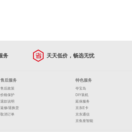
服务
天天低价，畅选无忧
售后服务
特色服务
售后政策
夺宝岛
价格保护
DIY装机
退款说明
延保服务
返修/退换货
京东E卡
取消订单
京东通信
京鱼座智能