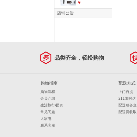
防水防汗纤变万画精
￥
细眉笔眼免削不结块
易上手眼妆彩化妆品
店铺公告
#03烟灰色
品类齐全，轻松购物
购物指南
配送方式
购物流程
上门自提
会员介绍
211限时达
生活旅行/团购
配送服务查
常见问题
配送费收取
大家电
联系客服