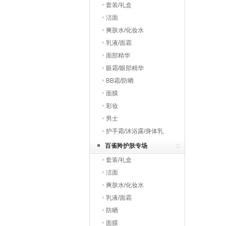
套装/礼盒
洁面
爽肤水/化妆水
乳液/面霜
面部精华
眼霜/眼部精华
BB霜/防晒
面膜
彩妆
男士
护手霜/沐浴露/身体乳
百雀羚护肤专场
套装/礼盒
洁面
爽肤水/化妆水
乳液/面霜
防晒
面膜